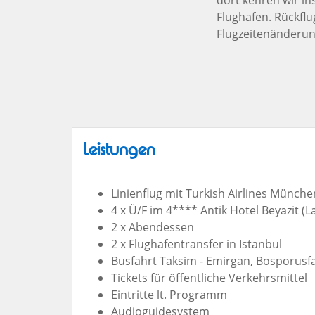
Flughafen. Rückflu
Flugzeitenänderun
Leistungen
Linienflug mit Turkish Airlines Münc
4 x Ü/F im 4**** Antik Hotel Beyazit (L
2 x Abendessen
2 x Flughafentransfer in Istanbul
Busfahrt Taksim - Emirgan, Bosporusfa
Tickets für öffentliche Verkehrsmittel
Eintritte lt. Programm
Audioguidesystem