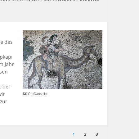
ke des
pkapı
m Jahr
rsen
t der
wir
Großansicht
zur
1
2
3