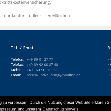
cktrittskostenversicherung.
 kultour-kontor studienreisen München
Tel. / Email
R
Telefon:
+49-89-91 27 77
•
Telefax:
+49-89-92 00 87 40
•
Mobil:
+49-160-56-28-583
•
Email:
reisen-und-bildung@t-online.de
•
g zu verbessern. Durch die Nutzung dieser WebSite erklären Si
mpressum
und unserem
Datenschutzhinweis