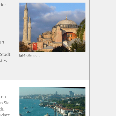
 der
tan
Stadt.
Großansicht
stes
ten
n Sie
lu,
Platz