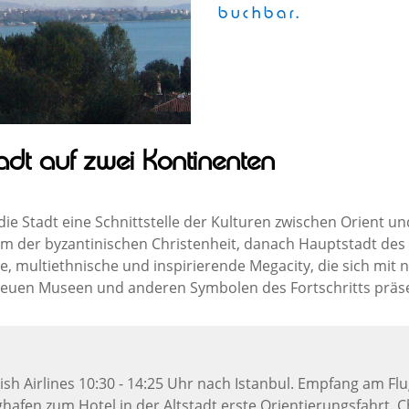
buchbar.
stadt auf zwei Kontinenten
die Stadt eine Schnittstelle der Kulturen zwischen Orient u
m der byzantinischen Christenheit, danach Hauptstadt des
lle, multiethnische und inspirierende Megacity, die sich mit
euen Museen und anderen Symbolen des Fortschritts präse
kish Airlines 10:30 - 14:25 Uhr nach Istanbul. Empfang am Fl
fen zum Hotel in der Altstadt erste Orientierungsfahrt. Che