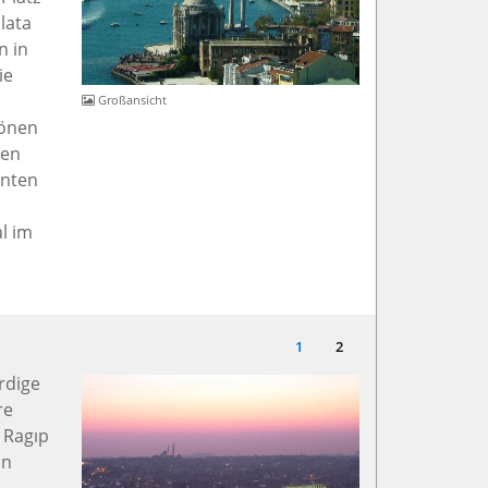
lata
n in
ie
Großansicht
hönen
ren
anten
l im
1
2
rdige
re
 Ragıp
on