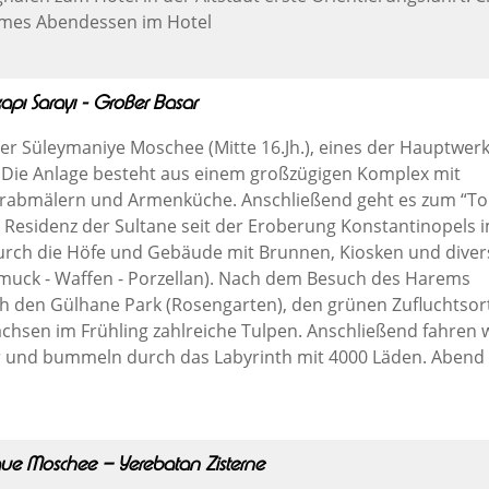
ames Abendessen im Hotel
apı Sarayı - Großer Basar
r Süleymaniye Moschee (Mitte 16.Jh.), eines der Hauptwer
. Die Anlage besteht aus einem großzügigen Komplex mit
grabmälern und Armenküche. Anschließend geht es zum “To
d Residenz der Sultane seit der Eroberung Konstantinopels i
rch die Höfe und Gebäude mit Brunnen, Kiosken und dive
uck - Waffen - Porzellan). Nach dem Besuch des Harems
ch den Gülhane Park (Rosengarten), den grünen Zufluchtsor
achsen im Frühling zahlreiche Tulpen. Anschließend fahren 
 und bummeln durch das Labyrinth mit 4000 Läden. Abend 
ue Moschee – Yerebatan Zisterne