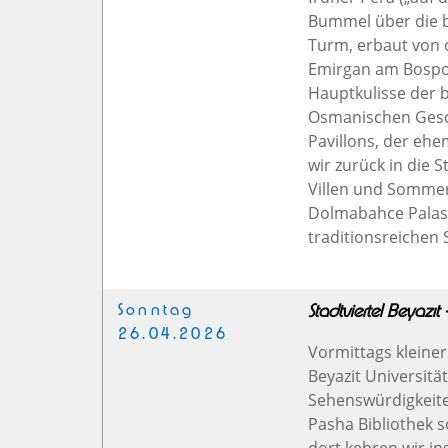
Bummel über die b
Turm, erbaut von 
Emirgan am Bospo
Hauptkulisse der 
Osmanischen Gesch
Pavillons, der ehe
wir zurück in die 
Villen und Sommer
Dolmabahce Palast
traditionsreichen 
Sonntag
Stadtviertel Beyazıt
26.04.2026
Vormittags kleiner
Beyazit Universität
Sehenswürdigkeite
Pasha Bibliothek s
dort kehren wir in