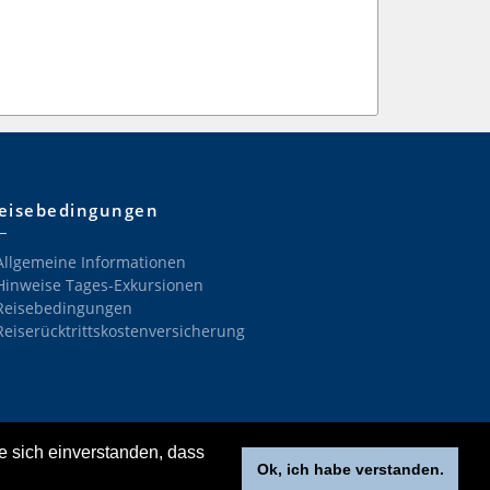
eisebedingungen
Allgemeine Informationen
Hinweise Tages-Exkursionen
Reisebedingungen
Reiserücktrittskostenversicherung
e sich einverstanden, dass
Ok, ich habe verstanden.
Impressum
•
Datenschutz