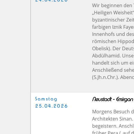
24.04.2026
Wir beginnen den 
„Heiligen Weishei
byzantinischer Zei
farbigen Iznik Fay
Innenhofs und de
römischen Hippod
Obelisk). Der Deut
Abdülhamid. Unser 
handelt sich um e
Anschließend sehe
(5.Jh.n.Chr.). Aben
Samstag
Neustadt - Emirgan 
25.04.2026
Morgens Besuch d
Architekten Sinan
begeistern. Ansch
früher Pera („auf