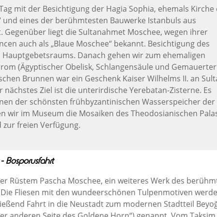
Tag mit der Besichtigung der Hagia Sophia, ehemals Kirche
t“ und eines der berühmtesten Bauwerke Istanbuls aus
t. Gegenüber liegt die Sultanahmet Moschee, wegen ihrer
encen auch als „Blaue Moschee“ bekannt. Besichtigung des
s Hauptgebetsraums. Danach gehen wir zum ehemaligen
rom (Ägyptischer Obelisk, Schlangensäule und Gemauerter
schen Brunnen war ein Geschenk Kaiser Wilhelms II. an Sul
nächstes Ziel ist die unterirdische Yerebatan-Zisterne. Es
inen der schönsten frühbyzantinischen Wasserspeicher der 
n wir im Museum die Mosaiken des Theodosianischen Pala
d zur freien Verfügung.
- Bosporusfahrt
er Rüstem Pascha Moschee, ein weiteres Werk des berühm
. Die Fliesen mit den wundeerschönen Tulpenmotiven werde
ließend Fahrt in die Neustadt zum modernen Stadtteil Beyoğ
 der anderen Seite des Goldene Horn“) genannt. Vom Taksim 