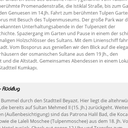
erühmte Promenadenstraße, die Istiklal Straße, bis zum Ga
den Genuesen im 14.Jh. Fahrt zum berühmten Tulpen Garte
rus mit Besuch des Tulpenmuseums. Der große Park war d
bekannten Unterhaltungsabende in der Tulpenzeit der
ichte. Spaziergang im Garten und Pause in einem der sc
maligen Holzschlösser des Sultans. Mit dem Linienschiff fah
Stadt. Vom Bosporus aus genießen wir den Blick auf die eleg
häusern der osmanischen Sultane aus dem 19 Jh., den
 und die Altstadt. Gemeinsames Abendessen in einem Loka
Stadtteil Kumkapı.
 - Rückflug
 Bummel durch den Stadtteil Beyazıt. Hier liegt die altehrwü
,die bereits auf Sultan Mehmed II (15. Jh.) zurückgeht. Weite
n (Außenbesichtigung) sind das Patrona Halil Bad, die Koca
owie die Laleli Moschee (Tulpenmoschee) aus dem 18. Jh. V
s Hotel zurück. Check-out gegen 12 Uhr und Transfer zum