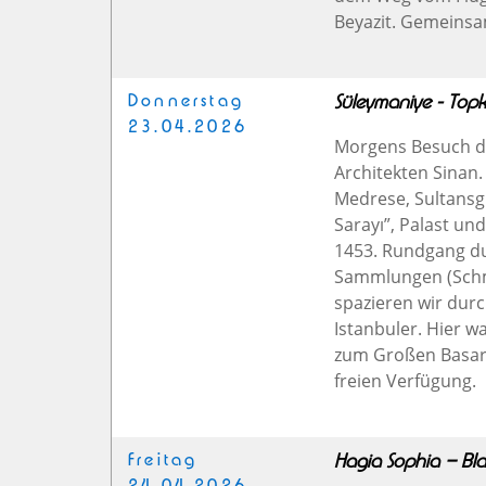
Beyazit. Gemeins
Donnerstag
Süleymaniye - Topk
23.04.2026
Morgens Besuch de
Architekten Sinan
Medrese, Sultans
Sarayı”, Palast un
1453. Rundgang du
Sammlungen (Schm
spazieren wir dur
Istanbuler. Hier w
zum Großen Basar
freien Verfügung.
Freitag
Hagia Sophia – Bla