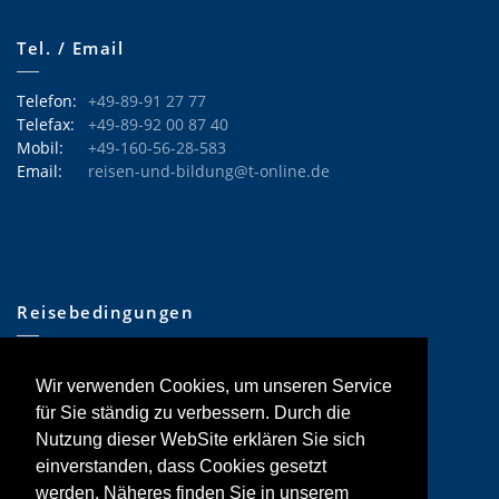
Tel. / Email
Telefon:
+49-89-91 27 77
Telefax:
+49-89-92 00 87 40
Mobil:
+49-160-56-28-583
Email:
reisen-und-bildung@t-online.de
Reisebedingungen
•
Allgemeine Informationen
Wir verwenden Cookies, um unseren Service
•
Hinweise Tages-Exkursionen
•
Reisebedingungen
für Sie ständig zu verbessern. Durch die
•
Reiserücktrittskostenversicherung
Nutzung dieser WebSite erklären Sie sich
einverstanden, dass Cookies gesetzt
werden. Näheres finden Sie in unserem