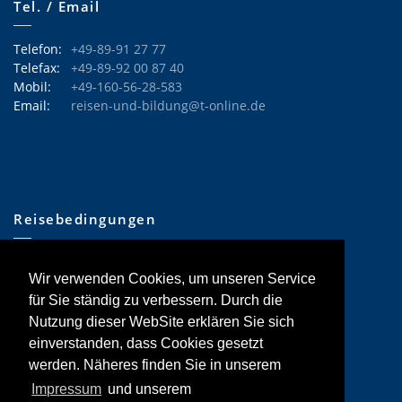
Tel. / Email
Telefon:
+49-89-91 27 77
Telefax:
+49-89-92 00 87 40
Mobil:
+49-160-56-28-583
Email:
reisen-und-bildung@t-online.de
Reisebedingungen
•
Allgemeine Informationen
Wir verwenden Cookies, um unseren Service
•
Hinweise Tages-Exkursionen
•
Reisebedingungen
für Sie ständig zu verbessern. Durch die
•
Reiserücktrittskostenversicherung
Nutzung dieser WebSite erklären Sie sich
einverstanden, dass Cookies gesetzt
werden. Näheres finden Sie in unserem
Impressum
und unserem